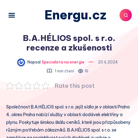
Energu.cz
B.A.HÉLIOS spol. s r.o.
recenze a zkušenosti
Napsal
Specialista na energie
20.6.2024
1 min čtení
16
Rate this post
Společnost B.A.HÉLIOS spol. s r.o. jejíž sídlo je v oblasti Praha
4, okres Praha nabízí služby v oblasti dodávek elektřiny a
plynu. Poskytuje širokou škálu ceníků, které jsou přizpůsobeny
různým potřebám zákazníků. B.A.HÉLIOS spol. s r.o. se
zaměřuje na spolehlivost svých dodávek a usiluje o