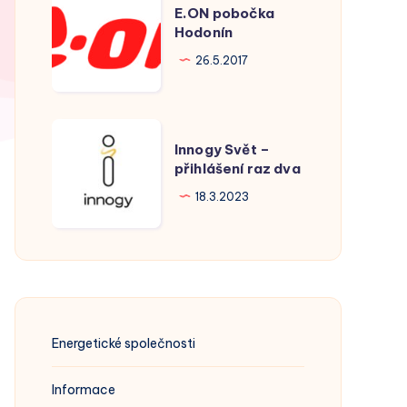
E.ON pobočka
pobočka
Hodonín
Hodonín
26.5.2017
Innogy
Innogy Svět –
Svět
přihlášení raz dva
–
18.3.2023
přihlášení
raz
dva
Energetické společnosti
Informace