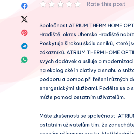
Rate this post
Sdílet
na
Sdílet
Společnost ATRIUM THERM HOME OPTIMUM 
Facebook
na
Sdílet
Hradiště, okres Uherské Hradiště nabízí
Twitter
Poskytuje širokou škálu ceníků, které
na
Sdílet
zákazníků. ATRIUM THERM HOME OPTIMU
Pinterest
na
Sdílet
svých dodávek a usiluje o modernizaci
Telegram
na ekologické iniciativy a snahu o sniž
na
podporu a pomoc při řešení různých d
Whatsapp
energetickými službami. Podělte se o s
může pomoci ostatním uživatelům.
Máte zkušenosti se společností ATR
ostatním uživatelům tím, že zanechát
cenným přínosem pro ty, kteří hledají 