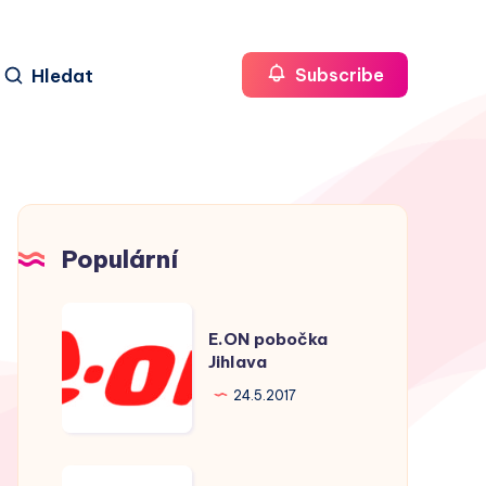
Hledat
Subscribe
Populární
E.ON
E.ON pobočka
pobočka
Jihlava
Jihlava
24.5.2017
E.ON