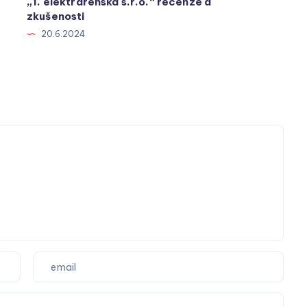
„1. elektrárenská s.r.o.“ recenze a
zkušenosti
20.6.2024