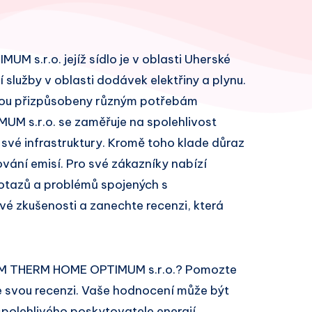
s.r.o. jejíž sídlo je v oblasti Uherské
 služby v oblasti dodávek elektřiny a plynu.
 jsou přizpůsobeny různým potřebám
M s.r.o. se zaměřuje na spolehlivost
 své infrastruktury. Kromě toho klade důraz
ování emisí. Pro své zákazníky nabízí
otazů a problémů spojených s
vé zkušenosti a zanechte recenzi, která
IUM THERM HOME OPTIMUM s.r.o.? Pomozte
e svou recenzi. Vaše hodnocení může být
spolehlivého poskytovatele energií.