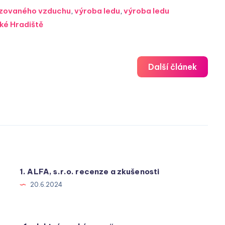
tizovaného vzduchu
,
výroba ledu
,
výroba ledu
ké Hradiště
Další článek
1. ALFA, s.r.o. recenze a zkušenosti
20.6.2024