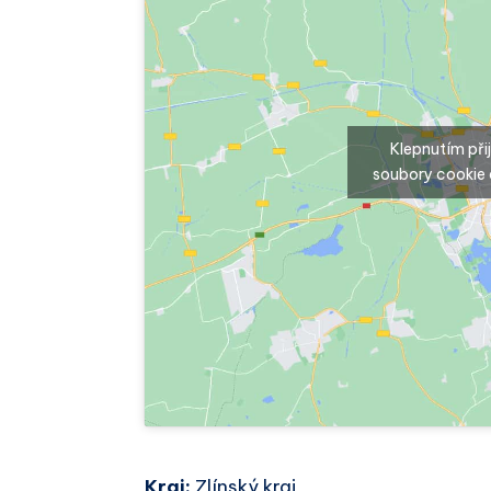
Klepnutím př
soubory cookie 
Kraj:
Zlínský kraj