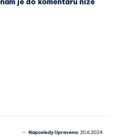
nám je do komentářů níže
Naposledy Upraveno:
20.6.2024