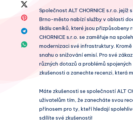
na
Sdílet
Společnost ALT CHORNICE s.r.o. jejíž s
Facebook
na
Sdílet
Brno-město nabízí služby v oblasti dod
Twitter
škálu ceníků, které jsou přizpůsobeny
na
Sdílet
CHORNICE s.r.o. se zaměřuje na spoleh
Pinterest
na
Sdílet
modernizaci své infrastruktury. Kromě 
Telegram
snahu o snižování emisí. Pro své záka
na
různých dotazů a problémů spojených s
Whatsapp
zkušenosti a zanechte recenzi, která 
Máte zkušenosti se společností ALT C
uživatelům tím, že zanecháte svou re
přínosem pro ty, kteří hledají spolehl
sdílíte své zkušenosti!