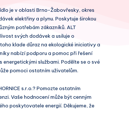
ídlo je v oblasti Brno-Žabovřesky, okres
ávek elektřiny a plynu. Poskytuje širokou
 různým potřebám zákazníků. ALT
livost svých dodávek a usiluje o
toho klade důraz na ekologické iniciativy a
zníky nabízí podporu a pomoc při řešení
 energetickými službami. Podělte se o své
může pomoci ostatním uživatelům.
HORNICE s.r.o.? Pomozte ostatním
cenzi. Vaše hodnocení může být cenným
ivého poskytovatele energií. Děkujeme, že