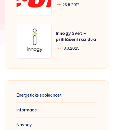
Hodonín
26.5.2017
Innogy
Innogy Svět –
Svět
přihlášení raz dva
–
18.3.2023
přihlášení
raz
dva
Energetické společnosti
Informace
Návody