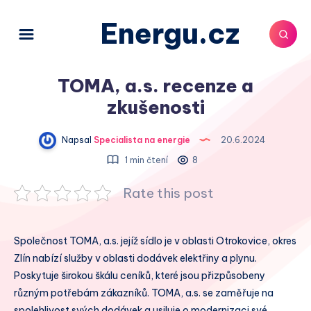
Energu.cz
TOMA, a.s. recenze a
zkušenosti
Napsal
Specialista na energie
20.6.2024
1 min čtení
8
Rate this post
Společnost TOMA, a.s. jejíž sídlo je v oblasti Otrokovice, okres
Zlín nabízí služby v oblasti dodávek elektřiny a plynu.
Poskytuje širokou škálu ceníků, které jsou přizpůsobeny
různým potřebám zákazníků. TOMA, a.s. se zaměřuje na
spolehlivost svých dodávek a usiluje o modernizaci své