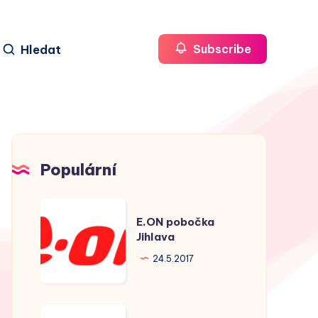
Hledat
Subscribe
Populární
E.ON
E.ON pobočka
pobočka
Jihlava
Jihlava
24.5.2017
E.ON