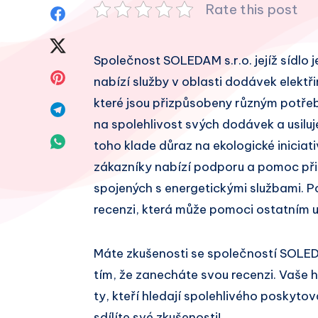
Rate this post
Sdílet
na
Sdílet
Společnost SOLEDAM s.r.o. jejíž sídlo j
Facebook
na
Sdílet
nabízí služby v oblasti dodávek elektři
Twitter
které jsou přizpůsobeny různým potře
na
Sdílet
na spolehlivost svých dodávek a usiluj
Pinterest
na
Sdílet
toho klade důraz na ekologické iniciati
Telegram
zákazníky nabízí podporu a pomoc při
na
spojených s energetickými službami. P
Whatsapp
recenzi, která může pomoci ostatním u
Máte zkušenosti se společností SOLED
tím, že zanecháte svou recenzi. Vaše
ty, kteří hledají spolehlivého poskytov
sdílíte své zkušenosti!