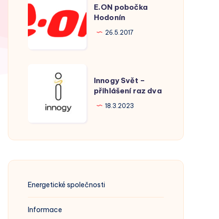
E.ON pobočka
pobočka
Hodonín
Hodonín
26.5.2017
Innogy
Innogy Svět –
Svět
přihlášení raz dva
–
18.3.2023
přihlášení
raz
dva
Energetické společnosti
Informace