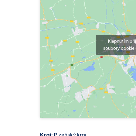
Klepnutím př
soubory cookie 
Kraj:
Plzeňský kraj