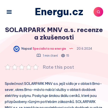
Energu.cz
SOLARPARK MNV a.s. recenze
a zkušenosti
Napsal
Specialista na energie
20.6.2024
1 min čtení
15
Rate this post
Společnost SOLARPARK MNV a.s. jejíž sídlo je v oblasti Brno-
sever, okres Brno-město nabízí služby v oblasti dodávek
elektřiny a plynu. Poskytuje širokou škálu ceníků, které jsou
přizpůsobeny různým potřebám zákazníků. SOLARPARK
MNV a.s. se zaměřuje na spolehlivost svých dodávek a usiluje