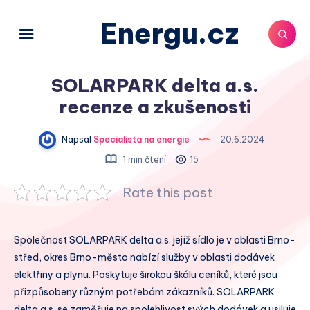
Energu.cz
SOLARPARK delta a.s.
recenze a zkušenosti
Napsal
Specialista na energie
20.6.2024
1 min čtení
15
Rate this post
Společnost SOLARPARK delta a.s. jejíž sídlo je v oblasti Brno-
střed, okres Brno-město nabízí služby v oblasti dodávek
elektřiny a plynu. Poskytuje širokou škálu ceníků, které jsou
přizpůsobeny různým potřebám zákazníků. SOLARPARK
delta a.s. se zaměřuje na spolehlivost svých dodávek a usiluje