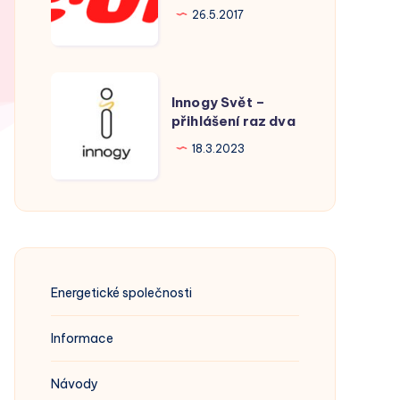
Hodonín
26.5.2017
Innogy
Innogy Svět –
Svět
přihlášení raz dva
–
18.3.2023
přihlášení
raz
dva
Energetické společnosti
Informace
Návody