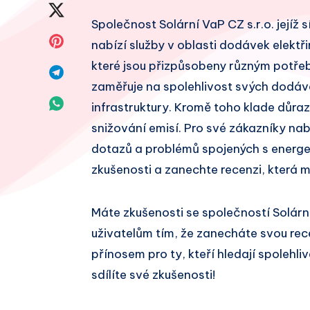
na
Sdílet
Společnost Solární VaP CZ s.r.o. jejíž s
Facebook
na
Sdílet
nabízí služby v oblasti dodávek elektři
Twitter
které jsou přizpůsobeny různým potřeb
na
Sdílet
zaměřuje na spolehlivost svých dodáve
Pinterest
na
Sdílet
infrastruktury. Kromě toho klade důraz
Telegram
snižování emisí. Pro své zákazníky na
na
dotazů a problémů spojených s energet
Whatsapp
zkušenosti a zanechte recenzi, která 
Máte zkušenosti se společností Solárn
uživatelům tím, že zanecháte svou re
přínosem pro ty, kteří hledají spolehl
sdílíte své zkušenosti!