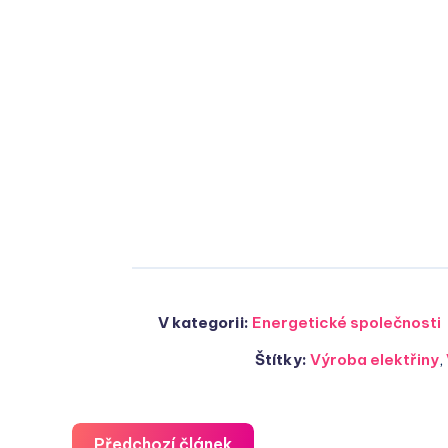
V kategorii:
Energetické společnosti
Štítky:
Výroba elektřiny
,
Předchozí článek