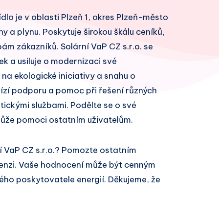
ídlo je v oblasti Plzeň 1, okres Plzeň-město
ny a plynu. Poskytuje širokou škálu ceníků,
ám zákazníků. Solární VaP CZ s.r.o. se
k a usiluje o modernizaci své
 na ekologické iniciativy a snahu o
bízí podporu a pomoc při řešení různých
ickými službami. Podělte se o své
může pomoci ostatním uživatelům.
í VaP CZ s.r.o.? Pomozte ostatním
cenzi. Vaše hodnocení může být cenným
ivého poskytovatele energií. Děkujeme, že