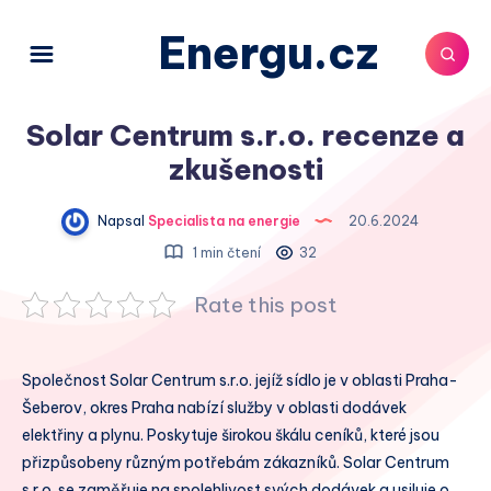
Energu.cz
Solar Centrum s.r.o. recenze a
zkušenosti
Napsal
Specialista na energie
20.6.2024
1 min čtení
32
Rate this post
Společnost Solar Centrum s.r.o. jejíž sídlo je v oblasti Praha-
Šeberov, okres Praha nabízí služby v oblasti dodávek
elektřiny a plynu. Poskytuje širokou škálu ceníků, které jsou
přizpůsobeny různým potřebám zákazníků. Solar Centrum
s.r.o. se zaměřuje na spolehlivost svých dodávek a usiluje o