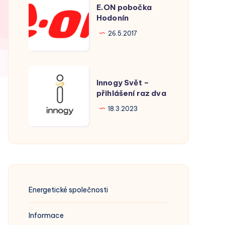
E.ON pobočka
pobočka
Hodonín
Hodonín
26.5.2017
Innogy
Innogy Svět –
Svět
přihlášení raz dva
–
18.3.2023
přihlášení
raz
dva
Energetické společnosti
Informace