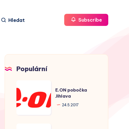
Hledat
Subscribe
Populární
E.ON
E.ON pobočka
pobočka
Jihlava
Jihlava
24.5.2017
E.ON