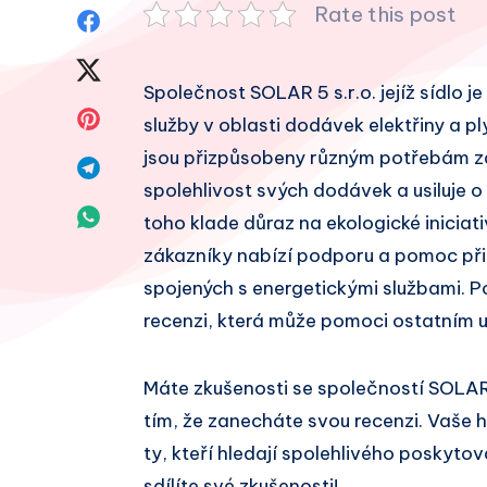
Rate this post
Sdílet
na
Sdílet
Společnost SOLAR 5 s.r.o. jejíž sídlo j
Facebook
na
Sdílet
služby v oblasti dodávek elektřiny a pl
Twitter
jsou přizpůsobeny různým potřebám zá
na
Sdílet
spolehlivost svých dodávek a usiluje o
Pinterest
na
Sdílet
toho klade důraz na ekologické iniciati
Telegram
zákazníky nabízí podporu a pomoc při
na
spojených s energetickými službami. P
Whatsapp
recenzi, která může pomoci ostatním u
Máte zkušenosti se společností SOLAR
tím, že zanecháte svou recenzi. Vaše
ty, kteří hledají spolehlivého poskytov
sdílíte své zkušenosti!