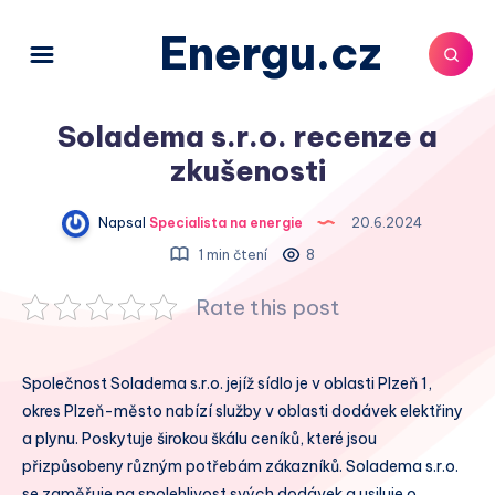
Energu.cz
Soladema s.r.o. recenze a
zkušenosti
Napsal
Specialista na energie
20.6.2024
1 min čtení
8
Rate this post
Společnost Soladema s.r.o. jejíž sídlo je v oblasti Plzeň 1,
okres Plzeň-město nabízí služby v oblasti dodávek elektřiny
a plynu. Poskytuje širokou škálu ceníků, které jsou
přizpůsobeny různým potřebám zákazníků. Soladema s.r.o.
se zaměřuje na spolehlivost svých dodávek a usiluje o