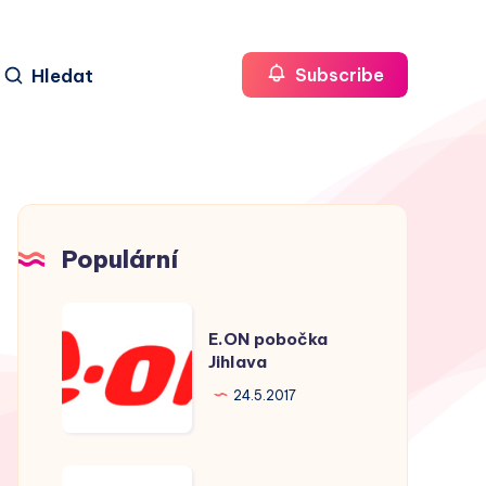
Hledat
Subscribe
Populární
E.ON
E.ON pobočka
pobočka
Jihlava
Jihlava
24.5.2017
E.ON