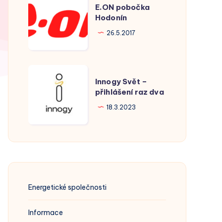
E.ON pobočka
pobočka
Hodonín
Hodonín
26.5.2017
Innogy
Innogy Svět –
Svět
přihlášení raz dva
–
18.3.2023
přihlášení
raz
dva
Energetické společnosti
Informace