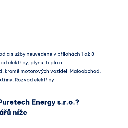
d a služby neuvedené v přílohách 1 až 3
d elektřiny, plynu, tepla a
d, kromě motorových vozidel, Maloobchod,
třiny, Rozvod elektřiny
Puretech Energy s.r.o.?
ářů níže