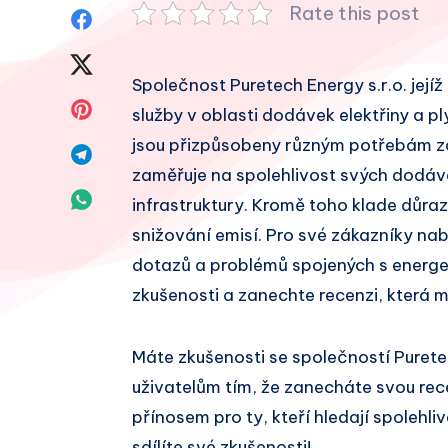
Rate this post
Sdílet
na
Sdílet
Společnost Puretech Energy s.r.o. jejíž 
Facebook
na
Sdílet
služby v oblasti dodávek elektřiny a pl
Twitter
jsou přizpůsobeny různým potřebám zák
na
Sdílet
zaměřuje na spolehlivost svých dodáve
Pinterest
na
Sdílet
infrastruktury. Kromě toho klade důraz
Telegram
snižování emisí. Pro své zákazníky na
na
dotazů a problémů spojených s energet
Whatsapp
zkušenosti a zanechte recenzi, která 
Máte zkušenosti se společností Purete
uživatelům tím, že zanecháte svou re
přínosem pro ty, kteří hledají spolehl
sdílíte své zkušenosti!