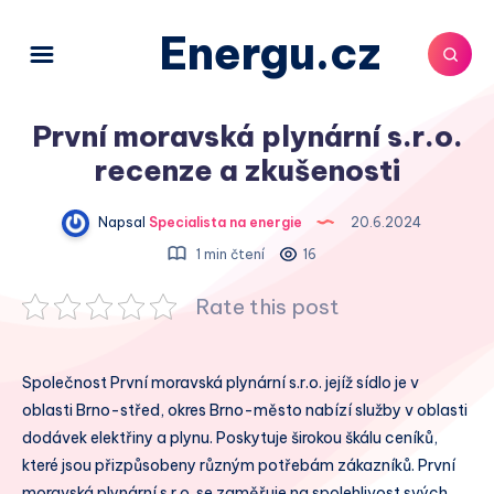
Energu.cz
První moravská plynární s.r.o.
recenze a zkušenosti
Napsal
Specialista na energie
20.6.2024
1 min čtení
16
Rate this post
Společnost První moravská plynární s.r.o. jejíž sídlo je v
oblasti Brno-střed, okres Brno-město nabízí služby v oblasti
dodávek elektřiny a plynu. Poskytuje širokou škálu ceníků,
které jsou přizpůsobeny různým potřebám zákazníků. První
moravská plynární s.r.o. se zaměřuje na spolehlivost svých