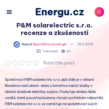
Energu.cz
P&M solarelectric s.r.o.
recenze a zkušenosti
Napsal
Specialista na energie
20.6.2024
1 min čtení
20
Rate this post
Společnost P&M solarelectric s.r.o. jejíž sídlo je v oblasti
Roudnice nad Labem, okres Litoměřice nabízí služby v
oblasti dodávek elektřiny a plynu. Poskytuje širokou škálu
ceníků, které jsou přizpůsobeny různým potřebám zákazníků.
P&M solarelectric s.r.o. se zaměřuje na spolehlivost svých