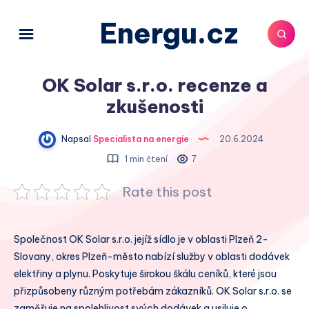
Energu.cz
OK Solar s.r.o. recenze a
zkušenosti
Napsal
Specialista na energie
20.6.2024
1 min čtení
7
Rate this post
Společnost OK Solar s.r.o. jejíž sídlo je v oblasti Plzeň 2-
Slovany, okres Plzeň-město nabízí služby v oblasti dodávek
elektřiny a plynu. Poskytuje širokou škálu ceníků, které jsou
přizpůsobeny různým potřebám zákazníků. OK Solar s.r.o. se
zaměřuje na spolehlivost svých dodávek a usiluje o