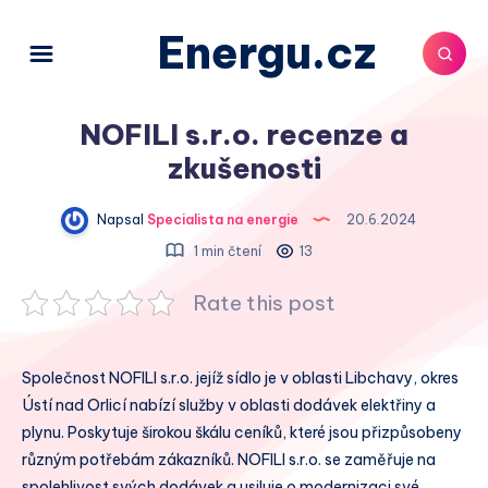
Energu.cz
NOFILI s.r.o. recenze a
zkušenosti
Napsal
Specialista na energie
20.6.2024
1 min čtení
13
Rate this post
Společnost NOFILI s.r.o. jejíž sídlo je v oblasti Libchavy, okres
Ústí nad Orlicí nabízí služby v oblasti dodávek elektřiny a
plynu. Poskytuje širokou škálu ceníků, které jsou přizpůsobeny
různým potřebám zákazníků. NOFILI s.r.o. se zaměřuje na
spolehlivost svých dodávek a usiluje o modernizaci své