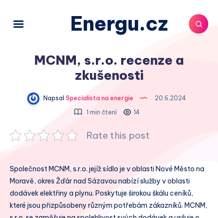
Energu.cz
MCNM, s.r.o. recenze a
zkušenosti
Napsal
Specialista na energie
20.6.2024
1 min čtení
14
Rate this post
Společnost MCNM, s.r.o. jejíž sídlo je v oblasti Nové Město na
Moravě, okres Žďár nad Sázavou nabízí služby v oblasti
dodávek elektřiny a plynu. Poskytuje širokou škálu ceníků,
které jsou přizpůsobeny různým potřebám zákazníků. MCNM,
s.r.o. se zaměřuje na spolehlivost svých dodávek a usiluje o