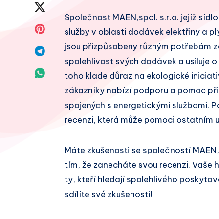
na
Sdílet
Společnost MAEN,spol. s.r.o. jejíž sídlo
Facebook
na
Sdílet
služby v oblasti dodávek elektřiny a pl
Twitter
jsou přizpůsobeny různým potřebám zák
na
Sdílet
spolehlivost svých dodávek a usiluje o
Pinterest
na
Sdílet
toho klade důraz na ekologické iniciati
Telegram
zákazníky nabízí podporu a pomoc při
na
spojených s energetickými službami. P
Whatsapp
recenzi, která může pomoci ostatním u
Máte zkušenosti se společností MAEN,
tím, že zanecháte svou recenzi. Vaše
ty, kteří hledají spolehlivého poskytov
sdílíte své zkušenosti!