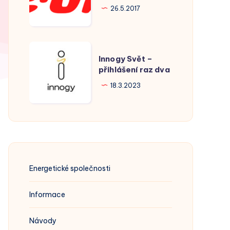
Hodonín
26.5.2017
Innogy
Innogy Svět –
Svět
přihlášení raz dva
–
18.3.2023
přihlášení
raz
dva
Energetické společnosti
Informace
Návody