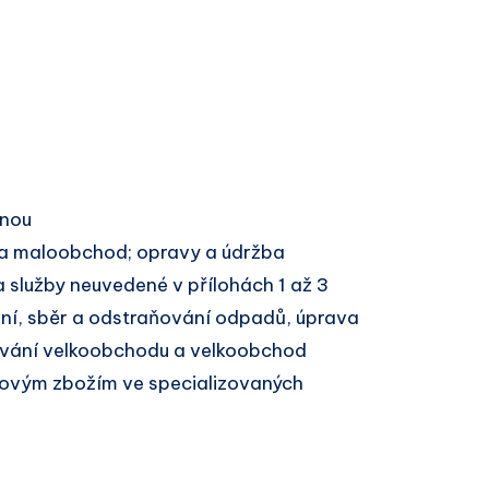
inou
a maloobchod; opravy a údržba
 služby neuvedené v přílohách 1 až 3
í, sběr a odstraňování odpadů, úprava
kování velkoobchodu a velkoobchod
novým zbožím ve specializovaných