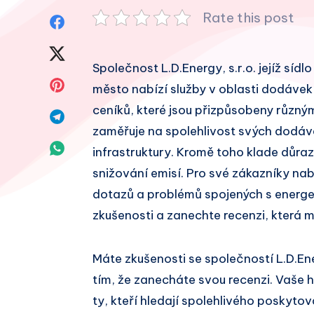
Rate this post
Sdílet
na
Sdílet
Společnost L.D.Energy, s.r.o. jejíž sídl
Facebook
na
Sdílet
město nabízí služby v oblasti dodávek e
Twitter
ceníků, které jsou přizpůsobeny různým
na
Sdílet
zaměřuje na spolehlivost svých dodáve
Pinterest
na
Sdílet
infrastruktury. Kromě toho klade důraz
Telegram
snižování emisí. Pro své zákazníky na
na
dotazů a problémů spojených s energet
Whatsapp
zkušenosti a zanechte recenzi, která 
Máte zkušenosti se společností L.D.En
tím, že zanecháte svou recenzi. Vaše
ty, kteří hledají spolehlivého poskytov