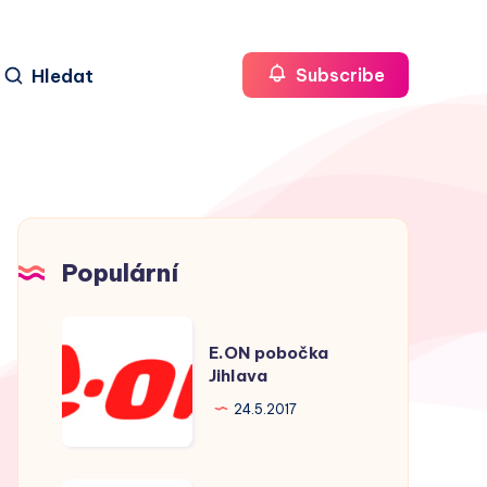
Hledat
Subscribe
Populární
E.ON
E.ON pobočka
pobočka
Jihlava
Jihlava
24.5.2017