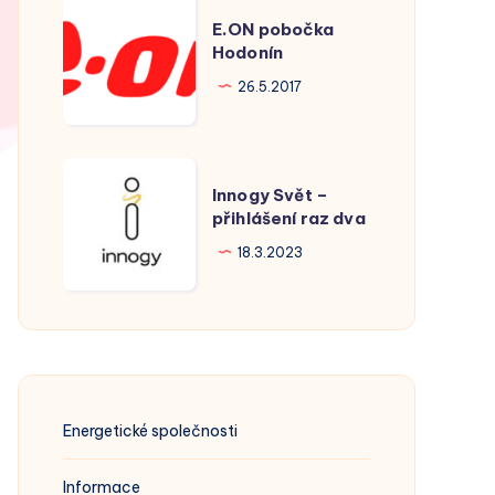
E.ON
E.ON pobočka
pobočka
Hodonín
Hodonín
26.5.2017
Innogy
Innogy Svět –
Svět
přihlášení raz dva
–
18.3.2023
přihlášení
raz
dva
Energetické společnosti
Informace