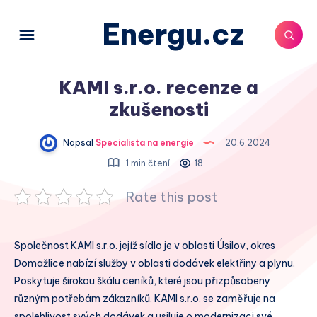
Energu.cz
KAMI s.r.o. recenze a
zkušenosti
Napsal
Specialista na energie
20.6.2024
1 min čtení
18
Rate this post
Společnost KAMI s.r.o. jejíž sídlo je v oblasti Úsilov, okres
Domažlice nabízí služby v oblasti dodávek elektřiny a plynu.
Poskytuje širokou škálu ceníků, které jsou přizpůsobeny
různým potřebám zákazníků. KAMI s.r.o. se zaměřuje na
spolehlivost svých dodávek a usiluje o modernizaci své