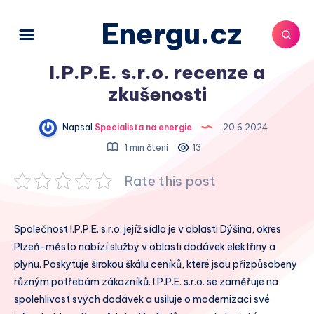
Energu.cz
I.P.P.E. s.r.o. recenze a
zkušenosti
Napsal
Specialista na energie
20.6.2024
1 min čtení
13
Rate this post
Společnost I.P.P.E. s.r.o. jejíž sídlo je v oblasti Dýšina, okres
Plzeň-město nabízí služby v oblasti dodávek elektřiny a
plynu. Poskytuje širokou škálu ceníků, které jsou přizpůsobeny
různým potřebám zákazníků. I.P.P.E. s.r.o. se zaměřuje na
spolehlivost svých dodávek a usiluje o modernizaci své