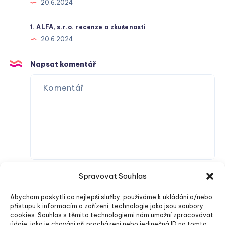
20.6.2024
1. ALFA, s.r.o. recenze a zkušenosti
20.6.2024
Napsat komentář
Spravovat Souhlas
Abychom poskytli co nejlepší služby, používáme k ukládání a/nebo
přístupu k informacím o zařízení, technologie jako jsou soubory
cookies. Souhlas s těmito technologiemi nám umožní zpracovávat
údaje, jako je chování při procházení nebo jedinečná ID na tomto