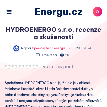
Energu.cz
HYDROENERGO s.r.o. recenze
a zkušenosti
Napsal
Specialista na energie
20.6.2024
1 min čtení
25
Rate this post
Společnost HYDROENERGO s.r.o. jejíž sídlo je v oblasti
Mnichovo Hradiště, okres Mladá Boleslav nabízí služby v
oblasti dodávek elektřiny a plynu. Poskytuje širokou škálu
ceníků, které jsou přizpůsobeny různým potřebám zákazníků.
HYDROENERGO s.r.o. se zaměřuje na spolehlivost svých