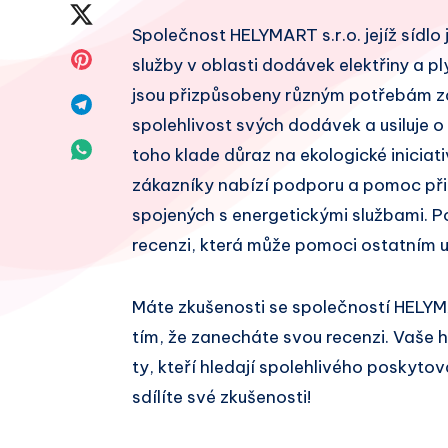
na
Sdílet
Společnost HELYMART s.r.o. jejíž sídlo 
Facebook
na
Sdílet
služby v oblasti dodávek elektřiny a pl
Twitter
jsou přizpůsobeny různým potřebám zá
na
Sdílet
spolehlivost svých dodávek a usiluje o
Pinterest
na
Sdílet
toho klade důraz na ekologické iniciati
Telegram
zákazníky nabízí podporu a pomoc při
na
spojených s energetickými službami. P
Whatsapp
recenzi, která může pomoci ostatním u
Máte zkušenosti se společností HELYM
tím, že zanecháte svou recenzi. Vaše
ty, kteří hledají spolehlivého poskytov
sdílíte své zkušenosti!