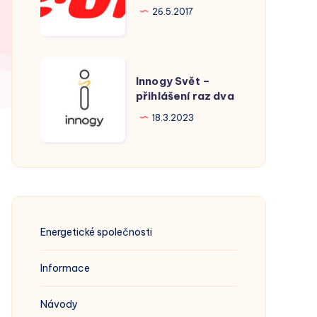
Hodonín
26.5.2017
Innogy
Innogy Svět –
Svět
přihlášení raz dva
–
18.3.2023
přihlášení
raz
dva
Energetické společnosti
Informace
Návody