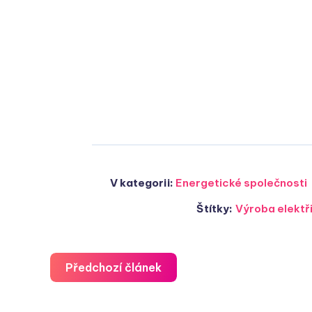
V kategorii:
Energetické společnosti
Štítky:
Výroba elektř
Předchozí článek