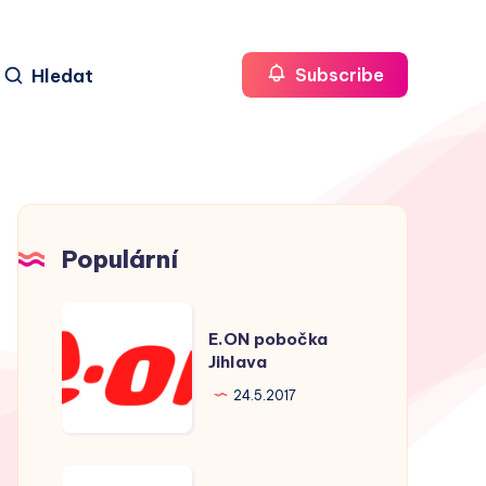
Hledat
Subscribe
Populární
E.ON
E.ON pobočka
pobočka
Jihlava
Jihlava
24.5.2017
E.ON