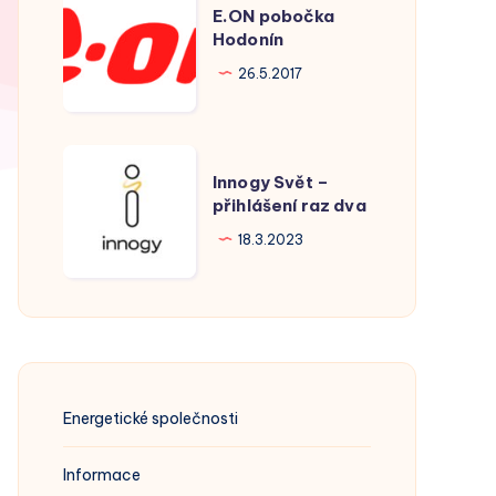
E.ON pobočka
pobočka
Hodonín
Hodonín
26.5.2017
Innogy
Innogy Svět –
Svět
přihlášení raz dva
–
18.3.2023
přihlášení
raz
dva
Energetické společnosti
Informace