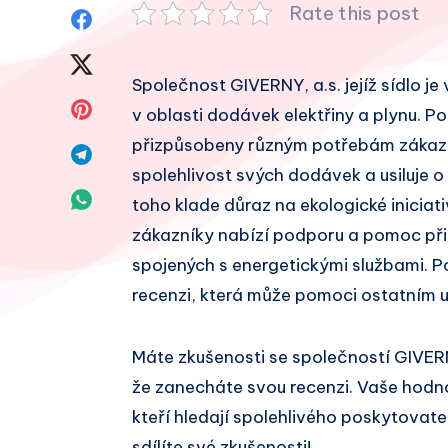
Rate this post
Sdílet
na
Sdílet
Společnost GIVERNY, a.s. jejíž sídlo je
Facebook
na
Sdílet
v oblasti dodávek elektřiny a plynu. Po
Twitter
přizpůsobeny různým potřebám zákazní
na
Sdílet
spolehlivost svých dodávek a usiluje o
Pinterest
na
Sdílet
toho klade důraz na ekologické iniciati
Telegram
zákazníky nabízí podporu a pomoc při
na
spojených s energetickými službami. P
Whatsapp
recenzi, která může pomoci ostatním u
Máte zkušenosti se společností GIVER
že zanecháte svou recenzi. Vaše hodn
kteří hledají spolehlivého poskytovate
sdílíte své zkušenosti!