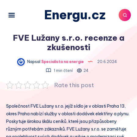
Energu.cz
FVE Lužany s.r.o. recenze a
zkušenosti
Napsal
Specialista na energie
20.6.2024
1 min čtení
24
Rate this post
Společnost FVE Lužany s.r.o. jejíž sídlo je v oblasti Praha 13,
okres Praha nabízí služby v oblasti dodávek elektřiny a plynu.
Poskytuje širokou škálu ceníků, které jsou přizpůsobeny
různým potřebám zákazníků. FVE Lužany s.r.o. se zaměřuje
na spolehlivost svých dodávek a usiluje o modernizaci své