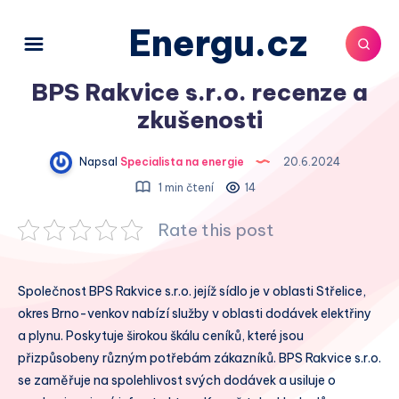
Energu.cz
BPS Rakvice s.r.o. recenze a
zkušenosti
Napsal
Specialista na energie
20.6.2024
1 min čtení
14
Rate this post
Společnost BPS Rakvice s.r.o. jejíž sídlo je v oblasti Střelice,
okres Brno-venkov nabízí služby v oblasti dodávek elektřiny
a plynu. Poskytuje širokou škálu ceníků, které jsou
přizpůsobeny různým potřebám zákazníků. BPS Rakvice s.r.o.
se zaměřuje na spolehlivost svých dodávek a usiluje o