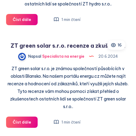
ostatních lidí se společností ZT hydro s.r.o..
ZT
Číst dále
1 min čtení
hydro
s.r.o.
recenze
ZT green solar s.r.o. recenze a zkušenosti
16
a
zkušenosti
Napsal
Specialista na energie
20.6.2024
ZT green solar s.r.o. je známou společností působících v
oblasti Blansko. Na našem portálu energu.cz můžete najít
recenze a hodnocení od zákazníků, kteří využili jejích služeb.
Tyto recenze vám mohou pomoci získat přehled o
zkušenostech ostatních lidí se společností ZT green solar
s.r.o..
ZT
Číst dále
1 min čtení
green
solar