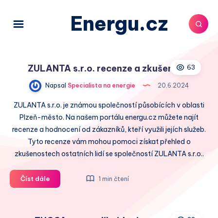
Energu.cz
ZULANTA s.r.o. recenze a zkušenosti
63
Napsal
Specialista na energie
20.6.2024
ZULANTA s.r.o. je známou společností působících v oblasti
Plzeň-město. Na našem portálu energu.cz můžete najít
recenze a hodnocení od zákazníků, kteří využili jejích služeb.
Tyto recenze vám mohou pomoci získat přehled o
zkušenostech ostatních lidí se společností ZULANTA s.r.o..
ZULANTA
Číst dále
1 min čtení
s.r.o.
recenze
a