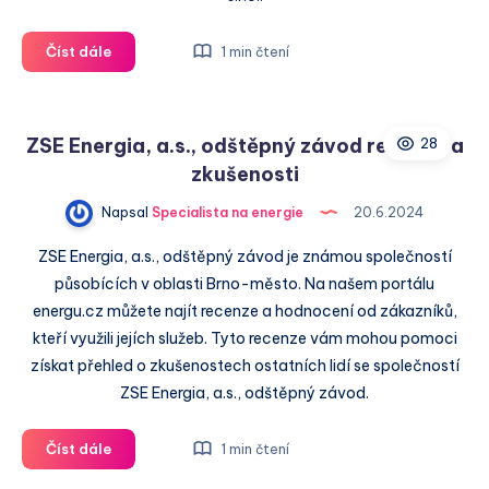
ZT
Číst dále
1 min čtení
beta
solar
s.r.o.
ZSE Energia, a.s., odštěpný závod recenze a
28
recenze
zkušenosti
a
zkušenosti
Napsal
Specialista na energie
20.6.2024
ZSE Energia, a.s., odštěpný závod je známou společností
působících v oblasti Brno-město. Na našem portálu
energu.cz můžete najít recenze a hodnocení od zákazníků,
kteří využili jejích služeb. Tyto recenze vám mohou pomoci
získat přehled o zkušenostech ostatních lidí se společností
ZSE Energia, a.s., odštěpný závod.
ZSE
Číst dále
1 min čtení
Energia,