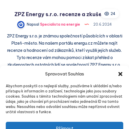
a.s.,
odštěpný
ZPZ Energy s.r.o. recenze a zkušenosti
24
závod
recenze
Napsal
Specialista na energie
20.6.2024
a
zkušenosti
ZPZ Energy s.r.o. je známou společností působících v oblasti
Plzeň-město. Na našem portálu energu.cz můžete najít
recenze a hodnocení od zákazníků, kteří využili jejích služeb.
Tyto recenze vám mohou pomoci získat přehled o
zkušenostech ostatních lidí se společností ZPZ Energy s.r.o..
Spravovat Souhlas
ZPZ
Číst dále
1 min čtení
Energy
Abychom poskytli co nejlepší služby, používáme k ukládání a/nebo
přístupu k informacím o zařízení, technologie jako jsou soubory
s.r.o.
cookies. Souhlas s těmito technologiemi nám umožní zpracovávat
recenze
údaje, jako je chování při procházení nebo jedinečná ID na tomto
a
webu. Nesouhlas nebo odvolání souhlasu může nepříznivě ovlivnit
Stránka 3 z 220
Předchozí
Další
určité vlastnosti a funkce.
zkušenosti
Příjmout