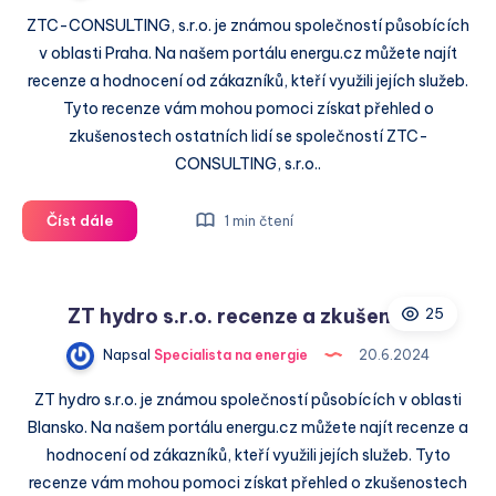
ZTC-CONSULTING, s.r.o. je známou společností působících
v oblasti Praha. Na našem portálu energu.cz můžete najít
recenze a hodnocení od zákazníků, kteří využili jejích služeb.
Tyto recenze vám mohou pomoci získat přehled o
zkušenostech ostatních lidí se společností ZTC-
CONSULTING, s.r.o..
ZTC-
Číst dále
1 min čtení
CONSULTING,
s.r.o.
recenze
ZT hydro s.r.o. recenze a zkušenosti
25
a
zkušenosti
Napsal
Specialista na energie
20.6.2024
ZT hydro s.r.o. je známou společností působících v oblasti
Blansko. Na našem portálu energu.cz můžete najít recenze a
hodnocení od zákazníků, kteří využili jejích služeb. Tyto
recenze vám mohou pomoci získat přehled o zkušenostech