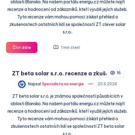
oblasti Blansko. Na našem portálu energu.cz můžete najít
recenze a hodnocení od zákazníků, kteří využili jejích služeb.
Tyto recenze vám mohou pomoci získat přehled o
zkušenostech ostatních lidí se společností ZT clever solar
s.r.o..
ZT
Číst dále
1 min čtení
clever
solar
s.r.o.
ZT beta solar s.r.o. recenze a zkušenosti
16
recenze
a
Napsal
Specialista na energie
20.6.2024
zkušenosti
ZT beta solar s.r.o. je známou společností působících v
oblasti Blansko. Na našem portálu energu.cz můžete najít
recenze a hodnocení od zákazníků, kteří využili jejích služeb.
Tyto recenze vám mohou pomoci získat přehled o
zkušenostech ostatních lidí se společností ZT beta solar
s.r.o..