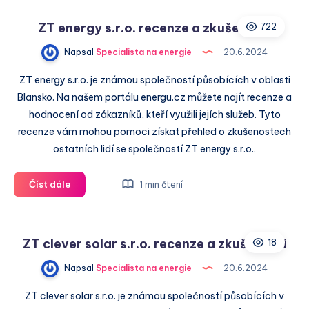
s.r.o.
ZT energy s.r.o. recenze a zkušenosti
722
recenze
a
Napsal
Specialista na energie
20.6.2024
zkušenosti
ZT energy s.r.o. je známou společností působících v oblasti
Blansko. Na našem portálu energu.cz můžete najít recenze a
hodnocení od zákazníků, kteří využili jejích služeb. Tyto
recenze vám mohou pomoci získat přehled o zkušenostech
ostatních lidí se společností ZT energy s.r.o..
ZT
Číst dále
1 min čtení
energy
s.r.o.
recenze
ZT clever solar s.r.o. recenze a zkušenosti
18
a
zkušenosti
Napsal
Specialista na energie
20.6.2024
ZT clever solar s.r.o. je známou společností působících v