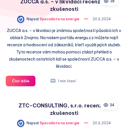
ZUCCA a.s. – v likvidaci recenze a
38
zkušenosti
zkušenosti
Napsal
Specialista na energie
20.6.2024
ZUCCA a.s. – v likvidaci je známou společností působících v
oblasti Znojmo. Na našem portálu energu.cz můžete najít
recenze a hodnocení od zákazníků, kteří využili jejích služeb.
Tyto recenze vám mohou pomoci získat přehled o
zkušenostech ostatních lidí se společností ZUCCA a.s. – v
likvidaci.
ZUCCA
Číst dále
1 min čtení
a.s.
–
v
ZTC-CONSULTING, s.r.o. recenze a
34
likvidaci
zkušenosti
recenze
a
Napsal
Specialista na energie
20.6.2024
zkušenosti