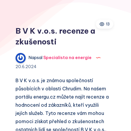
13
B V K v.o.s. recenze a
zkušenosti
Napsal
Specialista na energie
20.6.2024
B V K v.o.s. je známou společností
působících v oblasti Chrudim. Na našem
portálu energu.cz můžete najít recenze a
hodnocení od zákazníků, kteří využili
jejích služeb. Tyto recenze vám mohou
pomoci získat přehled o zkušenostech
ostatních lidí se společností B V K v.o.s..