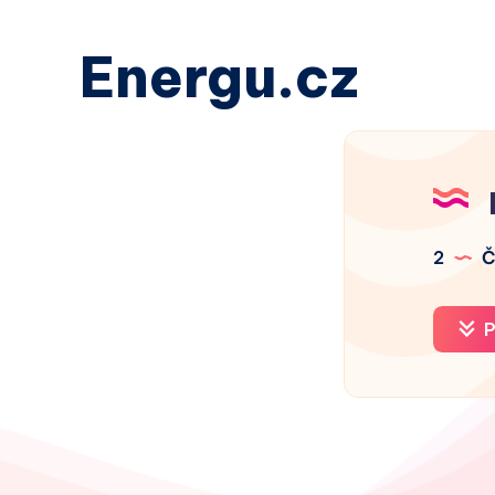
Energu.cz
2
Č
P