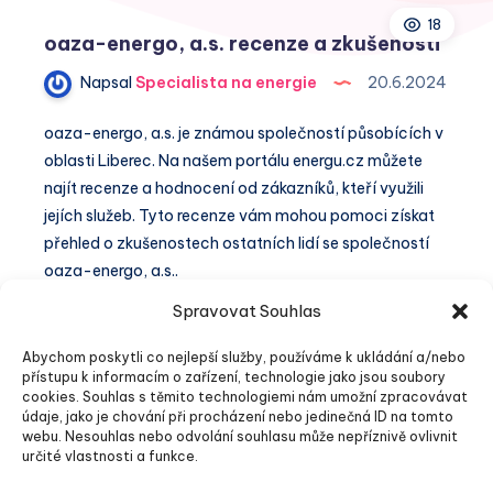
18
oaza-energo, a.s. recenze a zkušenosti
Napsal
Specialista na energie
20.6.2024
oaza-energo, a.s. je známou společností působících v
oblasti Liberec. Na našem portálu energu.cz můžete
najít recenze a hodnocení od zákazníků, kteří využili
jejích služeb. Tyto recenze vám mohou pomoci získat
přehled o zkušenostech ostatních lidí se společností
oaza-energo, a.s..
Spravovat Souhlas
oaza-
1 min čtení
Číst dále
energo,
Abychom poskytli co nejlepší služby, používáme k ukládání a/nebo
a.s.
přístupu k informacím o zařízení, technologie jako jsou soubory
cookies. Souhlas s těmito technologiemi nám umožní zpracovávat
recenze
údaje, jako je chování při procházení nebo jedinečná ID na tomto
a
webu. Nesouhlas nebo odvolání souhlasu může nepříznivě ovlivnit
Stránka 1 z 1
zkušenosti
určité vlastnosti a funkce.